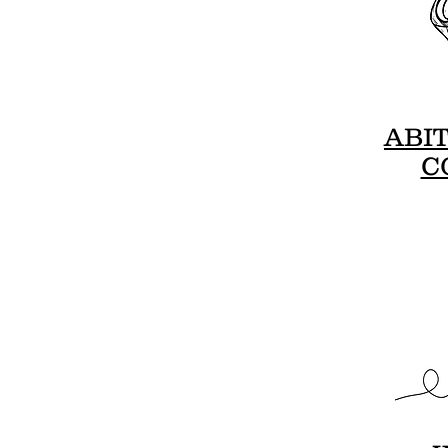
ABI
C