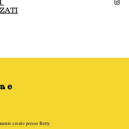
I
ZATI
a e
mento creato presso Betty