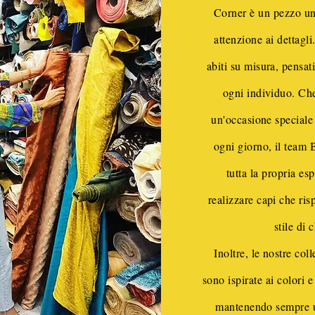
Corner è un pezzo uni
attenzione ai dettagli
abiti su misura, pensati
ogni individuo. Che 
un'occasione speciale
ogni giorno, il team 
tutta la propria es
realizzare capi che ris
stile di 
Inoltre, le nostre coll
sono ispirate ai colori 
mantenendo sempre u